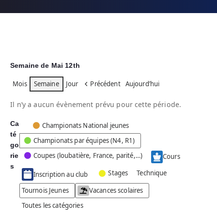
Semaine de Mai 12th
Mois
Semaine
Jour
Précédent
Aujourd’hui
Il n’y a aucun évènement prévu pour cette période.
Ca
C
Championats National jeunes
té
a
Championats par équipes (N4, R1)
go
t
Coupes (loubatière, France, parité,…)
rie
é
Cours
g
s
Stages
Technique
Inscription au club
o
r
Tournois Jeunes
Vacances scolaires
i
Toutes les catégories
e
s