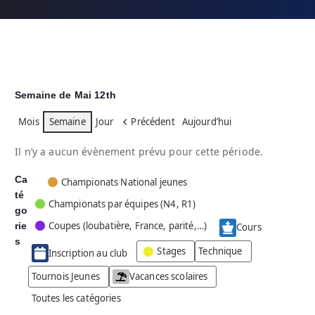
Semaine de Mai 12th
Mois
Semaine
Jour
Précédent
Aujourd’hui
Il n’y a aucun évènement prévu pour cette période.
Ca
C
Championats National jeunes
té
a
Championats par équipes (N4, R1)
go
t
Coupes (loubatière, France, parité,…)
rie
é
Cours
g
s
Stages
Technique
Inscription au club
o
r
Tournois Jeunes
Vacances scolaires
i
Toutes les catégories
e
s