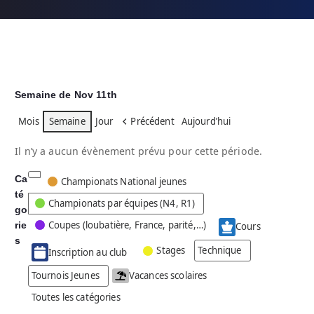
Semaine de Nov 11th
Mois
Semaine
Jour
Précédent
Aujourd’hui
Il n’y a aucun évènement prévu pour cette période.
Ca
C
Championats National jeunes
té
a
Championats par équipes (N4, R1)
go
t
Coupes (loubatière, France, parité,…)
rie
é
Cours
g
s
Stages
Technique
Inscription au club
o
r
Tournois Jeunes
Vacances scolaires
i
Toutes les catégories
e
s