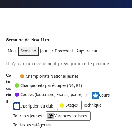
Semaine de Nov 11th
Mois
Semaine
Jour
Précédent
Aujourd’hui
Il n’y a aucun évènement prévu pour cette période.
Ca
C
Championats National jeunes
té
a
Championats par équipes (N4, R1)
go
t
Coupes (loubatière, France, parité,…)
rie
é
Cours
g
s
Stages
Technique
Inscription au club
o
r
Tournois Jeunes
Vacances scolaires
i
Toutes les catégories
e
s