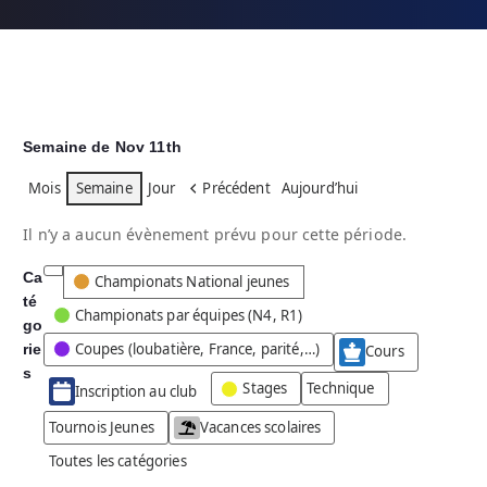
Semaine de Nov 11th
Mois
Semaine
Jour
Précédent
Aujourd’hui
Il n’y a aucun évènement prévu pour cette période.
Ca
C
Championats National jeunes
té
a
Championats par équipes (N4, R1)
go
t
Coupes (loubatière, France, parité,…)
rie
é
Cours
g
s
Stages
Technique
Inscription au club
o
r
Tournois Jeunes
Vacances scolaires
i
Toutes les catégories
e
s