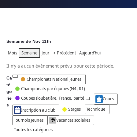
Semaine de Nov 11th
Mois
Semaine
Jour
Précédent
Aujourd’hui
Il n’y a aucun évènement prévu pour cette période.
Ca
C
Championats National jeunes
té
a
Championats par équipes (N4, R1)
go
t
Coupes (loubatière, France, parité,…)
rie
é
Cours
g
s
Stages
Technique
Inscription au club
o
r
Tournois Jeunes
Vacances scolaires
i
Toutes les catégories
e
s