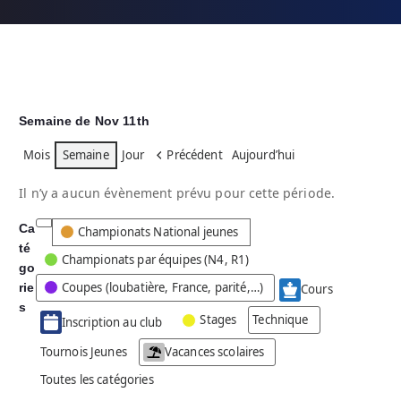
Semaine de Nov 11th
Mois
Semaine
Jour
Précédent
Aujourd’hui
Il n’y a aucun évènement prévu pour cette période.
Ca
C
Championats National jeunes
té
a
Championats par équipes (N4, R1)
go
t
Coupes (loubatière, France, parité,…)
rie
é
Cours
g
s
Stages
Technique
Inscription au club
o
r
Tournois Jeunes
Vacances scolaires
i
Toutes les catégories
e
s