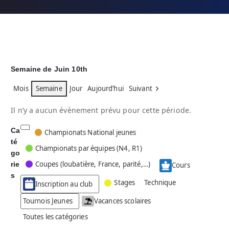
Semaine de Juin 10th
Mois
Semaine
Jour
Aujourd’hui
Suivant
Il n’y a aucun évènement prévu pour cette période.
Ca
C
Championats National jeunes
té
a
Championats par équipes (N4, R1)
go
t
Coupes (loubatière, France, parité,…)
rie
é
Cours
g
s
Stages
Technique
Inscription au club
o
r
Tournois Jeunes
Vacances scolaires
i
Toutes les catégories
e
s