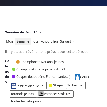
Semaine de Juin 10th
Mois
Semaine
Jour
Aujourd’hui
Suivant
Il n’y a aucun évènement prévu pour cette période.
Ca
C
Championats National jeunes
té
a
Championats par équipes (N4, R1)
go
t
Coupes (loubatière, France, parité,…)
rie
é
Cours
g
s
Stages
Technique
Inscription au club
o
r
Tournois Jeunes
Vacances scolaires
i
Toutes les catégories
e
s