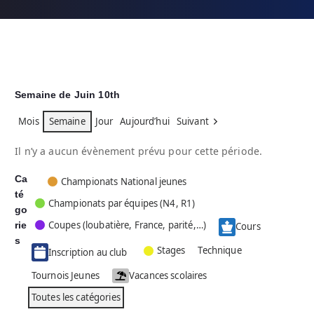
Semaine de Juin 10th
Mois
Semaine
Jour
Aujourd’hui
Suivant
Il n’y a aucun évènement prévu pour cette période.
Ca
C
Championats National jeunes
té
a
Championats par équipes (N4, R1)
go
t
Coupes (loubatière, France, parité,…)
rie
é
Cours
g
s
Stages
Technique
Inscription au club
o
r
Tournois Jeunes
Vacances scolaires
i
Toutes les catégories
e
s