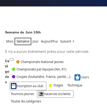
Semaine de Juin 10th
Mois
Semaine
Jour
Aujourd’hui
Suivant
Il n’y a aucun évènement prévu pour cette période.
Ca
C
Championats National jeunes
té
a
Championats par équipes (N4, R1)
go
t
Coupes (loubatière, France, parité,…)
rie
é
Cours
g
s
Stages
Technique
Inscription au club
o
r
Tournois Jeunes
Vacances scolaires
i
Toutes les catégories
e
s