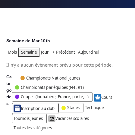
Semaine de Mar 10th
Mois
Semaine
Jour
Précédent
Aujourd’hui
Il n’y a aucun évènement prévu pour cette période.
Ca
C
Championats National jeunes
té
a
Championats par équipes (N4, R1)
go
t
Coupes (loubatière, France, parité,…)
rie
é
Cours
g
s
Stages
Technique
Inscription au club
o
r
Tournois Jeunes
Vacances scolaires
i
Toutes les catégories
e
s