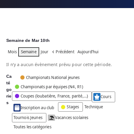
Semaine de Mar 10th
Mois
Semaine
Jour
Précédent
Aujourd’hui
Il n’y a aucun évènement prévu pour cette période.
Ca
C
Championats National jeunes
té
a
Championats par équipes (N4, R1)
go
t
Coupes (loubatière, France, parité,…)
rie
é
Cours
g
s
Stages
Technique
Inscription au club
o
r
Tournois Jeunes
Vacances scolaires
i
Toutes les catégories
e
s