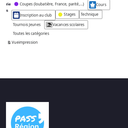
Coupes (loubatière, France, parité,…)
rie
é
Cours
g
s
Stages
Technique
Inscription au club
o
r
Tournois Jeunes
Vacances scolaires
i
Toutes les catégories
e
s
Vue
impression
a
n
s
n
o
m