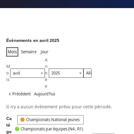
Évènements en avril 2025
Mois
Semaine
Jour
A
M
n
o
n
is
é
e
Précédent
Aujourd’hui
Il n’y a aucun évènement prévu pour cette période.
Ca
C
Championats National jeunes
té
a
Championats par équipes (N4, R1)
go
t