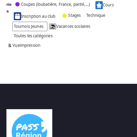
Coupes (loubatière, France, parité,…)
rie
é
Cours
g
s
Stages
Technique
Inscription au club
o
r
Tournois Jeunes
Vacances scolaires
i
Toutes les catégories
e
s
Vue
impression
a
n
s
n
o
m