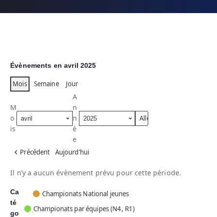
Évènements en avril 2025
Mois
Semaine
Jour
A
M
n
o
n
is
é
e
Précédent
Aujourd’hui
Il n’y a aucun évènement prévu pour cette période.
Ca
C
Championats National jeunes
té
a
Championats par équipes (N4, R1)
go
t