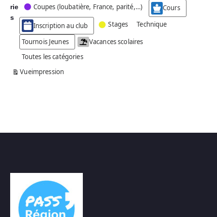
Coupes (loubatière, France, parité,…)
rie
é
Cours
g
s
Stages
Technique
Inscription au club
o
r
Tournois Jeunes
Vacances scolaires
i
Toutes les catégories
e
s
Vue
impression
a
n
s
n
o
m