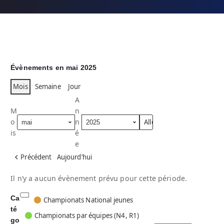
Évènements en mai 2025
Mois
Semaine
Jour
A
M
n
o
n
is
é
e
Précédent
Aujourd’hui
Il n’y a aucun évènement prévu pour cette période.
Ca
C
Championats National jeunes
té
a
Championats par équipes (N4, R1)
go
t