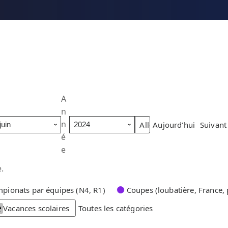
A
n
n
Aujourd’hui
Suivant
é
e
.
pionats par équipes (N4, R1)
Coupes (loubatière, France, 
Vacances scolaires
Toutes les catégories