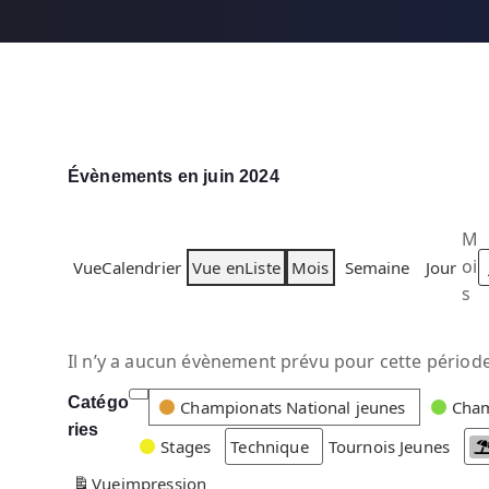
Évènements en juin 2024
M
oi
Vue
Calendrier
Vue en
Liste
Mois
Semaine
Jour
s
Il n’y a aucun évènement prévu pour cette période
Catégo
C
Championats National jeunes
Cham
ries
a
Stages
Technique
Tournois Jeunes
t
Vue
impression
é