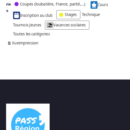
Coupes (loubatière, France, parité,…)
rie
é
Cours
g
s
Stages
Technique
Inscription au club
o
r
Tournois Jeunes
Vacances scolaires
i
Toutes les catégories
e
s
Vue
impression
a
n
s
n
o
m