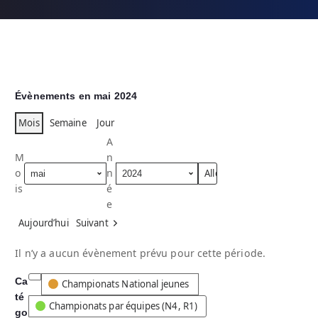
Évènements en mai 2024
Mois
Semaine
Jour
A
M
n
o
n
is
é
e
Aujourd’hui
Suivant
Il n’y a aucun évènement prévu pour cette période.
Ca
C
Championats National jeunes
té
a
Championats par équipes (N4, R1)
go
t