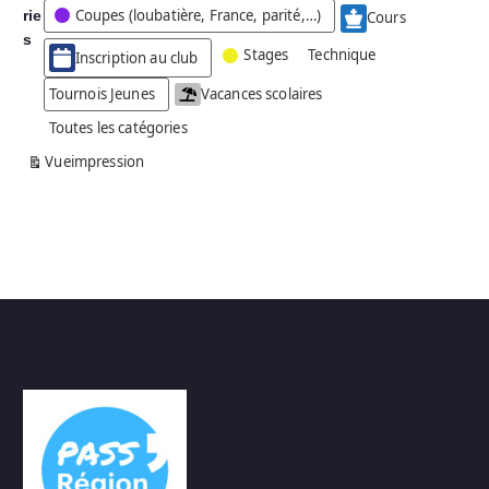
Coupes (loubatière, France, parité,…)
rie
é
Cours
g
s
Stages
Technique
Inscription au club
o
r
Tournois Jeunes
Vacances scolaires
i
Toutes les catégories
e
s
Vue
impression
a
n
s
n
o
m