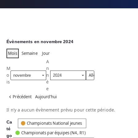
Évènements en novembre 2024
Mois
Semaine
Jour
A
M
n
o
n
is
é
e
Précédent
Aujourd’hui
Il n’y a aucun évènement prévu pour cette période.
Ca
C
Championats National jeunes
té
a
Championats par équipes (N4, R1)
go
t