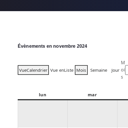
Évènements en novembre 2024
M
oi
Vue
Calendrier
Vue en
Liste
Mois
Semaine
Jour
s
lun
l
mar
m
u
a
n
r
d
d
i
i