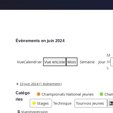
Évènements en juin 2024
M
oi
Vue
Calendrier
Vue en
Liste
Mois
Semaine
Jour
s
23 juin 2024
(1 évènement)
Catégo
C
Championats National jeunes
Cham
ries
a
Stages
Technique
Tournois Jeunes
t
Vue
impression
é