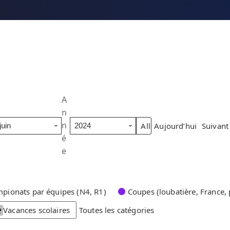
A
n
n
Aujourd’hui
Suivant
é
e
pionats par équipes (N4, R1)
Coupes (loubatière, France, 
Vacances scolaires
Toutes les catégories