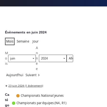
Évènements en juin 2024
Mois
Semaine
Jour
A
M
n
o
n
is
é
e
Aujourd’hui
Suivant
23 juin 2024
(1 évènement)
Ca
C
Championats National jeunes
té
a
Championats par équipes (N4, R1)
go
t