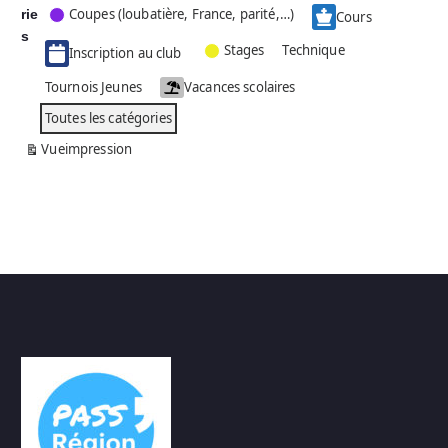
Coupes (loubatière, France, parité,…)
rie
é
Cours
g
s
Stages
Technique
Inscription au club
o
r
Tournois Jeunes
Vacances scolaires
i
Toutes les catégories
e
s
Vue
impression
a
n
s
n
o
m