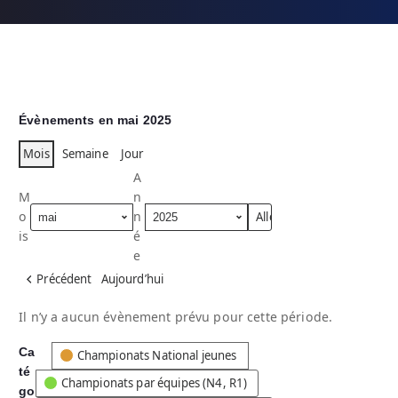
Évènements en mai 2025
Mois
Semaine
Jour
A
M
n
o
n
is
é
e
Précédent
Aujourd’hui
Il n’y a aucun évènement prévu pour cette période.
Ca
C
Championats National jeunes
té
a
Championats par équipes (N4, R1)
go
t