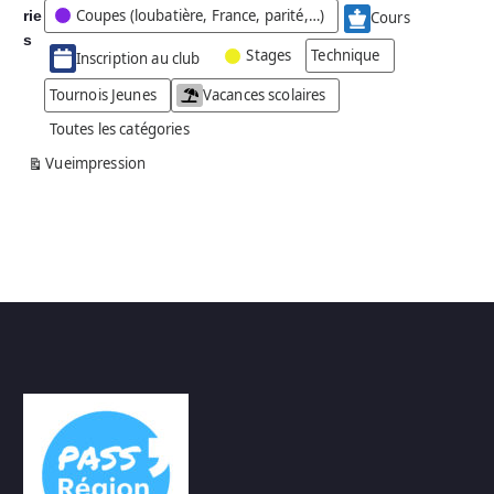
Coupes (loubatière, France, parité,…)
rie
é
Cours
g
s
Stages
Technique
Inscription au club
o
r
Tournois Jeunes
Vacances scolaires
i
Toutes les catégories
e
s
Vue
impression
a
n
s
n
o
m