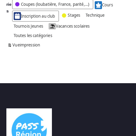
Coupes (loubatière, France, parité,…)
rie
é
Cours
g
s
Stages
Technique
Inscription au club
o
r
Tournois Jeunes
Vacances scolaires
i
Toutes les catégories
e
s
Vue
impression
a
n
s
n
o
m