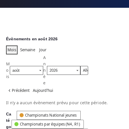
Évènements en août 2026
Mois
Semaine
Jour
A
M
n
o
n
is
é
e
Précédent
Aujourd’hui
Il n’y a aucun évènement prévu pour cette période.
Ca
C
Championats National jeunes
té
a
Championats par équipes (N4, R1)
go
t