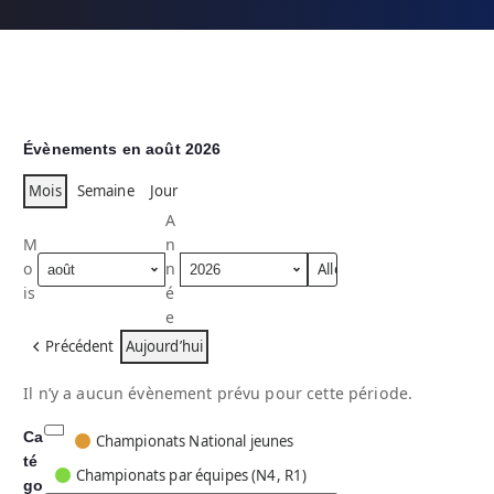
Évènements en août 2026
Mois
Semaine
Jour
A
M
n
o
n
is
é
e
Précédent
Aujourd’hui
Il n’y a aucun évènement prévu pour cette période.
Ca
C
Championats National jeunes
té
a
Championats par équipes (N4, R1)
go
t