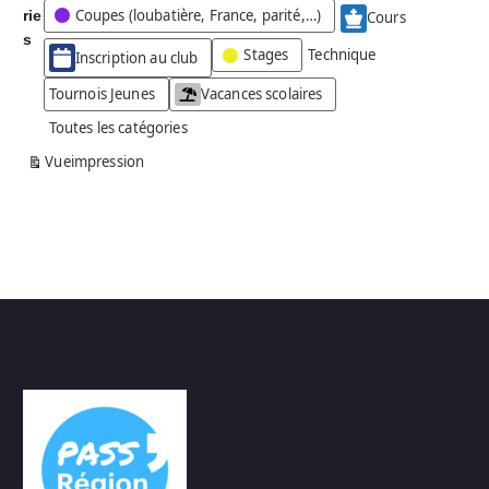
Coupes (loubatière, France, parité,…)
rie
é
Cours
g
s
Stages
Technique
Inscription au club
o
r
Tournois Jeunes
Vacances scolaires
i
Toutes les catégories
e
s
Vue
impression
a
n
s
n
o
m