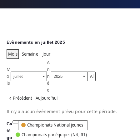
Évènements en juillet 2025
Mois
Semaine
Jour
A
M
n
o
n
is
é
e
Précédent
Aujourd’hui
Il n’y a aucun évènement prévu pour cette période.
Ca
C
Championats National jeunes
té
a
Championats par équipes (N4, R1)
go
t