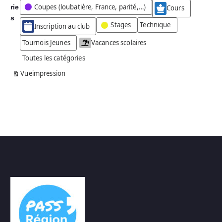
Coupes (loubatière, France, parité,…)
rie
é
Cours
g
s
Stages
Technique
Inscription au club
o
r
Tournois Jeunes
Vacances scolaires
i
Toutes les catégories
e
s
Vue
impression
a
n
s
n
o
m