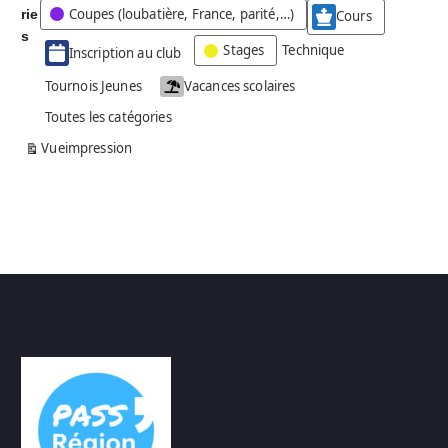
Coupes (loubatière, France, parité,…)
rie
é
Cours
g
s
Stages
Technique
Inscription au club
o
r
Tournois Jeunes
Vacances scolaires
i
Toutes les catégories
e
s
Vue
impression
a
n
s
n
o
m