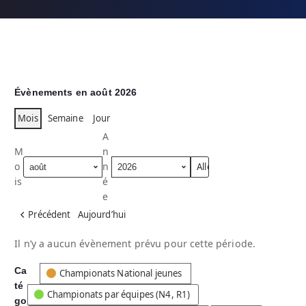
Évènements en août 2026
Mois
Semaine
Jour
A
M
n
o
n
is
é
e
Précédent
Aujourd’hui
Il n’y a aucun évènement prévu pour cette période.
Ca
C
Championats National jeunes
té
a
Championats par équipes (N4, R1)
go
t