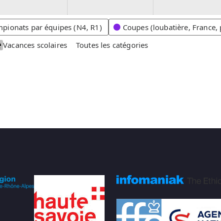
2
2
0
0
2
2
pionats par équipes (N4, R1)
Coupes (loubatière, France, 
6
6
Vacances scolaires
Toutes les catégories