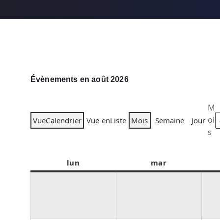
Évènements en août 2026
M
oi
Vue
Calendrier
Vue en
Liste
Mois
Semaine
Jour
s
lun
l
mar
m
u
a
n
r
d
d
i
i