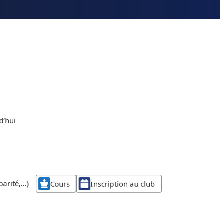
d’hui
parité,…)
Cours
Inscription au club