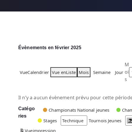
Évènements en février 2025
M
oi
Vue
Calendrier
Vue en
Liste
Mois
Semaine
Jour
s
Il n’y a aucun évènement prévu pour cette période
Catégo
C
Championats National jeunes
Cham
ries
a
Stages
Technique
Tournois Jeunes
t
Vue
impression
é