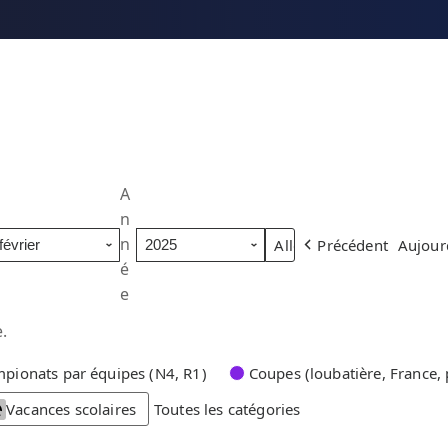
A
n
n
Précédent
Aujour
é
e
.
pionats par équipes (N4, R1)
Coupes (loubatière, France, 
Vacances scolaires
Toutes les catégories