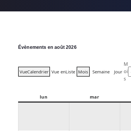
Évènements en août 2026
M
oi
Vue
Calendrier
Vue en
Liste
Mois
Semaine
Jour
s
lun
l
mar
m
u
a
n
r
d
d
i
i