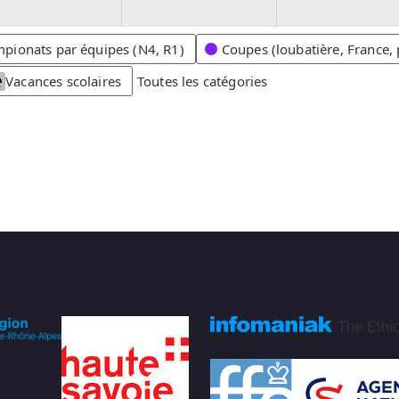
2
2
0
0
2
2
pionats par équipes (N4, R1)
Coupes (loubatière, France, 
6
6
Vacances scolaires
Toutes les catégories