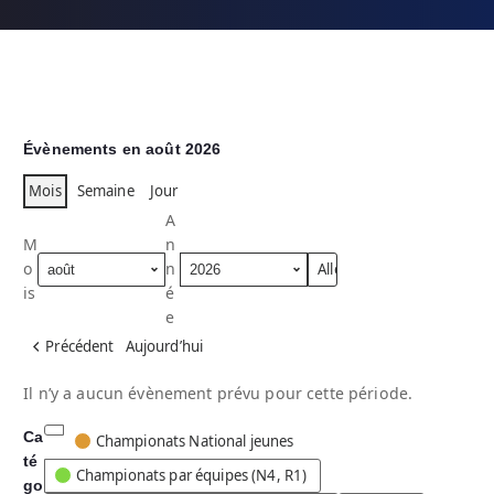
Évènements en août 2026
Mois
Semaine
Jour
A
M
n
o
n
is
é
e
Précédent
Aujourd’hui
Il n’y a aucun évènement prévu pour cette période.
Ca
C
Championats National jeunes
té
a
Championats par équipes (N4, R1)
go
t