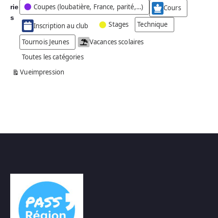
Coupes (loubatière, France, parité,…)
rie
é
Cours
g
s
Stages
Technique
Inscription au club
o
r
Tournois Jeunes
Vacances scolaires
i
Toutes les catégories
e
s
Vue
impression
a
n
s
n
o
m