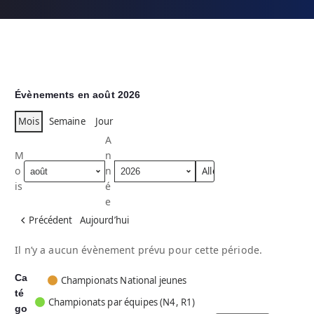
Évènements en août 2026
Mois
Semaine
Jour
A
M
n
o
n
is
é
e
Précédent
Aujourd’hui
Il n’y a aucun évènement prévu pour cette période.
Ca
C
Championats National jeunes
té
a
Championats par équipes (N4, R1)
go
t