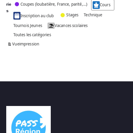
Coupes (loubatière, France, parité,…)
rie
é
Cours
g
s
Stages
Technique
Inscription au club
o
r
Tournois Jeunes
Vacances scolaires
i
Toutes les catégories
e
s
Vue
impression
a
n
s
n
o
m