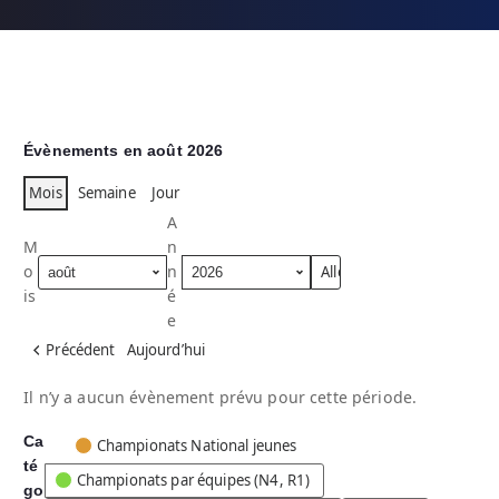
Évènements en août 2026
Mois
Semaine
Jour
A
M
n
o
n
is
é
e
Précédent
Aujourd’hui
Il n’y a aucun évènement prévu pour cette période.
Ca
C
Championats National jeunes
té
a
Championats par équipes (N4, R1)
go
t