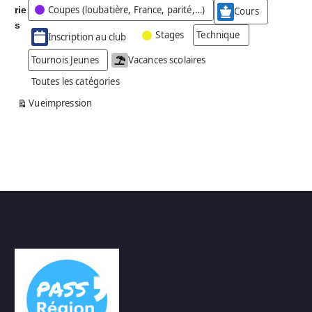
Coupes (loubatière, France, parité,…)
rie
é
Cours
g
s
Stages
Technique
Inscription au club
o
r
Tournois Jeunes
Vacances scolaires
i
Toutes les catégories
e
s
Vue
impression
a
n
s
n
o
m