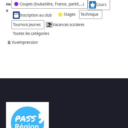
Coupes (loubatière, France, parité,…)
rie
é
Cours
g
s
Stages
Technique
Inscription au club
o
r
Tournois Jeunes
Vacances scolaires
i
Toutes les catégories
e
s
Vue
impression
a
n
s
n
o
m