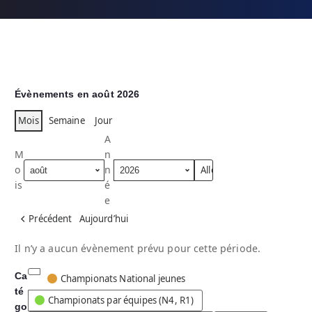
Évènements en août 2026
Mois
Semaine
Jour
A
M
n
o
n
is
é
e
Précédent
Aujourd’hui
Il n’y a aucun évènement prévu pour cette période.
Ca
C
Championats National jeunes
té
a
Championats par équipes (N4, R1)
go
t