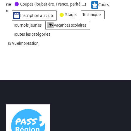
Coupes (loubatière, France, parité,…)
rie
é
Cours
g
s
Stages
Technique
Inscription au club
o
r
Tournois Jeunes
Vacances scolaires
i
Toutes les catégories
e
s
Vue
impression
a
n
s
n
o
m