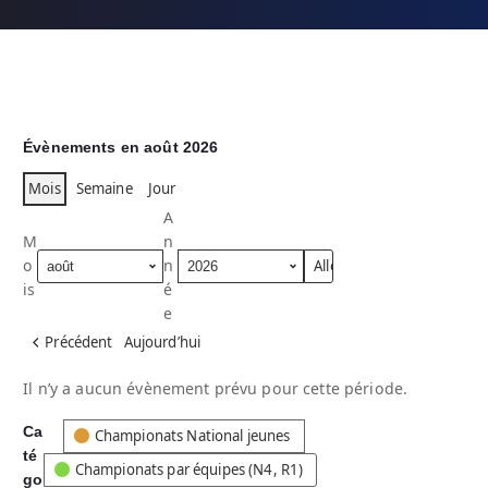
Évènements en août 2026
Mois
Semaine
Jour
A
M
n
o
n
is
é
e
Précédent
Aujourd’hui
Il n’y a aucun évènement prévu pour cette période.
Ca
C
Championats National jeunes
té
a
Championats par équipes (N4, R1)
go
t