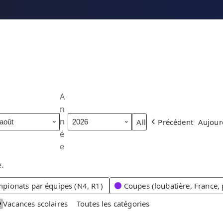
A
n
n
Précédent
Aujour
é
e
.
pionats par équipes (N4, R1)
Coupes (loubatière, France, 
Vacances scolaires
Toutes les catégories