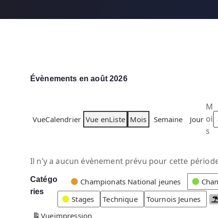
Évènements en août 2026
M
oi
Vue
Calendrier
Vue en
Liste
Mois
Semaine
Jour
s
Il n’y a aucun évènement prévu pour cette période
Catégo
C
Championats National jeunes
Cham
ries
a
Stages
Technique
Tournois Jeunes
t
Vue
impression
é