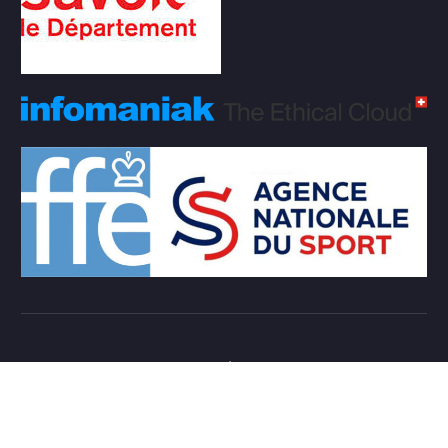
Copyright © 2026 Club d'échecs Veigy-Foncenex |
Powered by
Desert Themes
Règlement Intérieur de l’association
Login