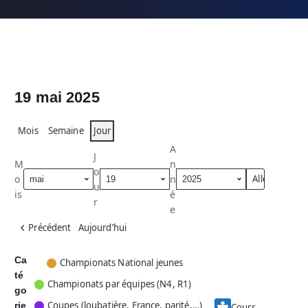
19 mai 2025
Mois
Semaine
Jour
A
J
M
n
o
o
n
u
is
é
r
e
Précédent
Aujourd’hui
Ca
C
Championats National jeunes
té
a
Championats par équipes (N4, R1)
go
t
Coupes (loubatière, France, parité,…)
rie
é
Cours