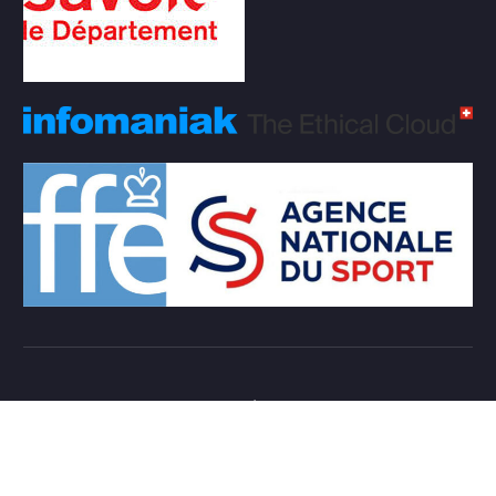
Copyright © 2026 Club d'échecs Veigy-Foncenex |
Powered by
Desert Themes
Règlement Intérieur de l’association
Login