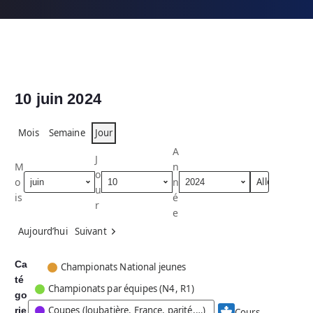
10 juin 2024
Mois
Semaine
Jour
A
J
M
n
o
o
n
u
is
é
r
e
Aujourd’hui
Suivant
Ca
C
Championats National jeunes
té
a
Championats par équipes (N4, R1)
go
t
Coupes (loubatière, France, parité,…)
rie
é
Cours