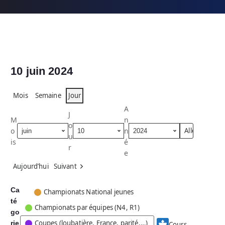
10 juin 2024
Mois
Semaine
Jour
A
J
M
n
o
o
n
u
is
é
r
e
Aujourd’hui
Suivant
Ca
C
Championats National jeunes
té
a
Championats par équipes (N4, R1)
go
t
Coupes (loubatière, France, parité,…)
rie
é
Cours