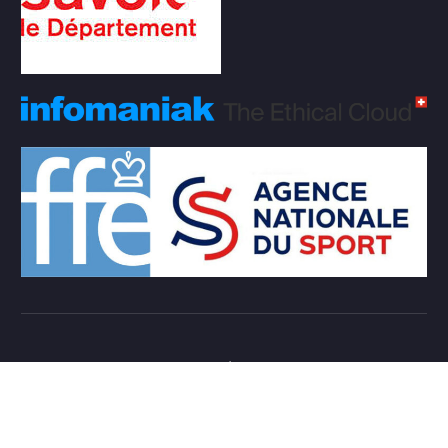
Copyright © 2026 Club d'échecs Veigy-Foncenex |
Powered by
Desert Themes
Règlement Intérieur de l’association
Login