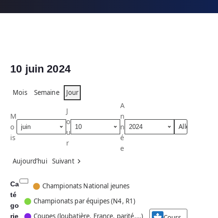
10 juin 2024
Mois
Semaine
Jour
A
J
M
n
o
o
n
u
is
é
r
e
Aujourd’hui
Suivant
Ca
C
Championats National jeunes
té
a
Championats par équipes (N4, R1)
go
t
Coupes (loubatière, France, parité,…)
rie
é
Cours