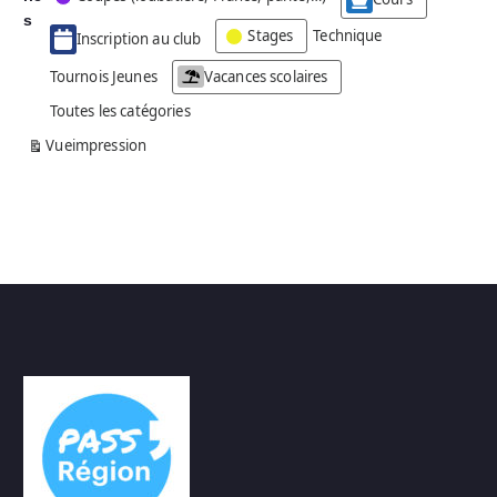
g
s
Stages
Technique
Inscription au club
o
r
Tournois Jeunes
Vacances scolaires
i
Toutes les catégories
e
s
Vue
impression
a
n
s
n
o
m