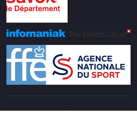
Copyright © 2026 Club d'échecs Veigy-Foncenex |
Powered by
Desert Themes
Règlement Intérieur de l’association
Login