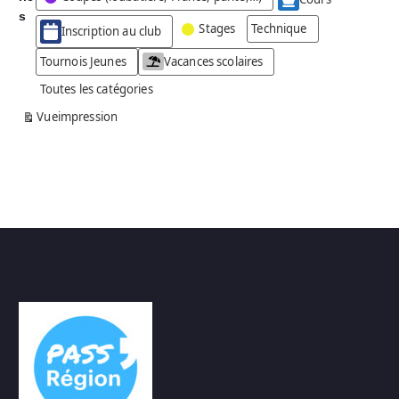
g
s
Stages
Technique
Inscription au club
o
r
Tournois Jeunes
Vacances scolaires
i
Toutes les catégories
e
s
Vue
impression
a
n
s
n
o
m