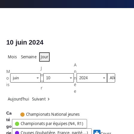
10 juin 2024
Mois
Semaine
Jour
A
J
M
n
o
o
n
u
is
é
r
e
Aujourd’hui
Suivant
Ca
C
Championats National jeunes
té
a
Championats par équipes (N4, R1)
go
t
Coupes (loubatière, France, parité,…)
rie
é
Cours