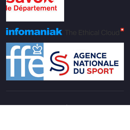
Copyright © 2026 Club d'échecs Veigy-Foncenex |
Powered by
Desert Themes
Règlement Intérieur de l’association
Login