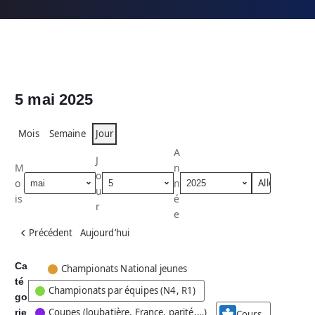
5 mai 2025
Mois
Semaine
Jour
A
J
M
n
o
o
n
u
is
é
r
e
Précédent
Aujourd’hui
Ca
C
Championats National jeunes
té
a
Championats par équipes (N4, R1)
go
t
Coupes (loubatière, France, parité,…)
rie
é
Cours