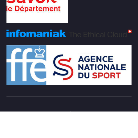
Copyright © 2026 Club d'échecs Veigy-Foncenex |
Powered by
Desert Themes
Règlement Intérieur de l’association
Login