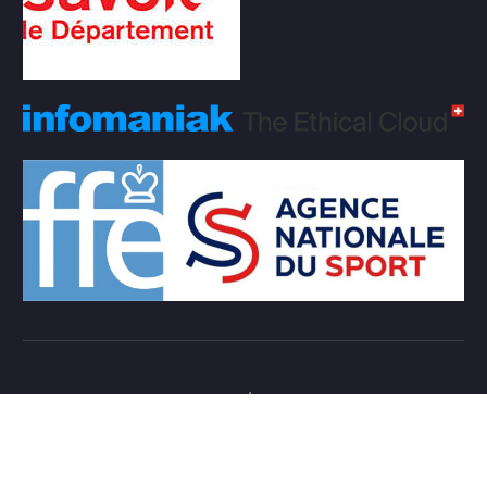
Copyright © 2026 Club d'échecs Veigy-Foncenex |
Powered by
Desert Themes
Règlement Intérieur de l’association
Login