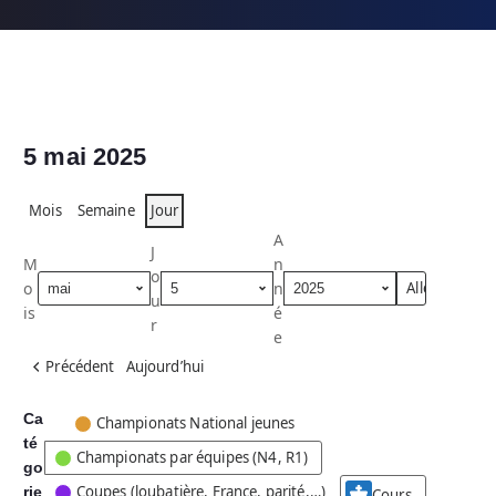
5 mai 2025
Mois
Semaine
Jour
A
J
M
n
o
o
n
u
is
é
r
e
Précédent
Aujourd’hui
Ca
C
Championats National jeunes
té
a
Championats par équipes (N4, R1)
go
t
Coupes (loubatière, France, parité,…)
rie
é
Cours