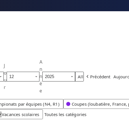
A
J
n
o
n
Précédent
Aujourd
u
é
r
e
pionats par équipes (N4, R1)
Coupes (loubatière, France, 
Vacances scolaires
Toutes les catégories