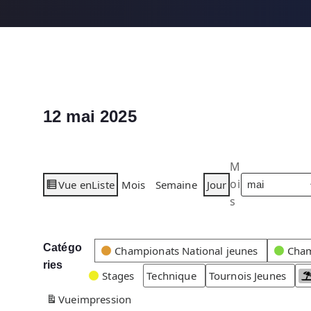
12 mai 2025
M
oi
Vue en
Liste
Mois
Semaine
Jour
s
Catégo
C
Championats National jeunes
Cham
ries
a
Stages
Technique
Tournois Jeunes
t
Vue
impression
é