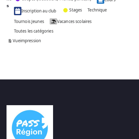
g
s
Stages
Technique
Inscription au club
o
r
Tournois Jeunes
Vacances scolaires
i
Toutes les catégories
e
s
Vue
impression
a
n
s
n
o
m