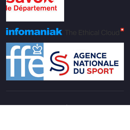
Copyright © 2026 Club d'échecs Veigy-Foncenex |
Powered by
Desert Themes
Règlement Intérieur de l’association
Login