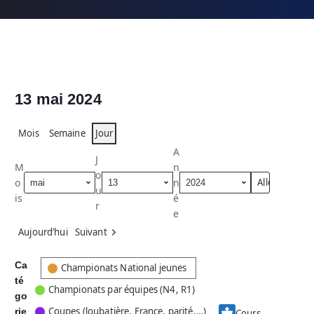
13 mai 2024
Mois
Semaine
Jour
A
J
M
n
o
o
n
u
is
é
r
e
Aujourd’hui
Suivant
Ca
C
Championats National jeunes
té
a
Championats par équipes (N4, R1)
go
t
Coupes (loubatière, France, parité,…)
rie
é
Cours