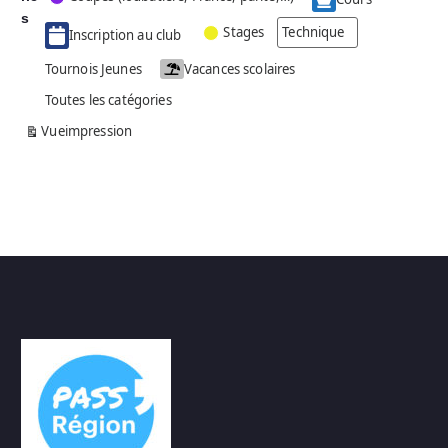
g
s
Stages
Technique
Inscription au club
o
r
Tournois Jeunes
Vacances scolaires
i
Toutes les catégories
e
s
Vue
impression
a
n
s
n
o
m