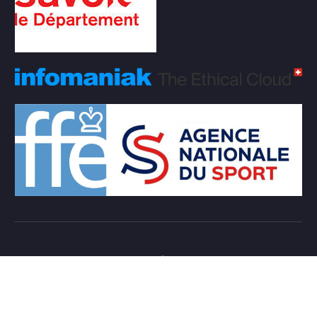
Copyright © 2026 Club d'échecs Veigy-Foncenex |
Powered by
Desert Themes
Règlement Intérieur de l’association
Login