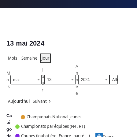
13 mai 2024
Mois
Semaine
Jour
A
J
M
n
o
o
n
u
is
é
r
e
Aujourd’hui
Suivant
Ca
C
Championats National jeunes
té
a
Championats par équipes (N4, R1)
go
t
Coupes (loubatière, France, parité,…)
rie
é
Cours