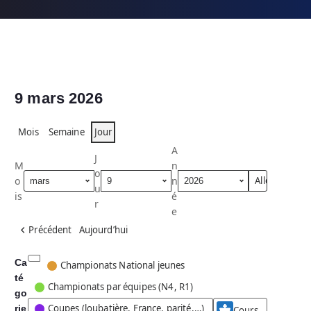
9 mars 2026
Mois
Semaine
Jour
A
J
M
n
o
o
n
u
is
é
r
e
Précédent
Aujourd’hui
Ca
C
Championats National jeunes
té
a
Championats par équipes (N4, R1)
go
t
Coupes (loubatière, France, parité,…)
rie
é
Cours