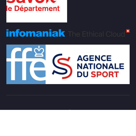
Copyright © 2026 Club d'échecs Veigy-Foncenex |
Powered by
Desert Themes
Règlement Intérieur de l’association
Login