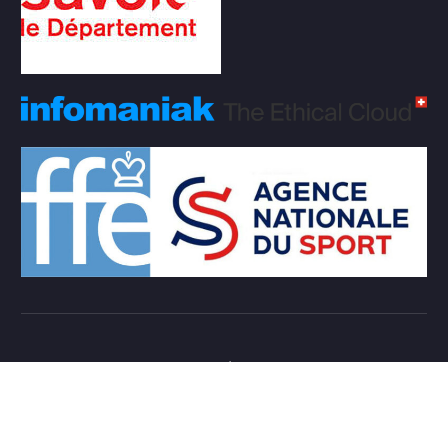
Copyright © 2026 Club d'échecs Veigy-Foncenex |
Powered by
Desert Themes
Règlement Intérieur de l’association
Login