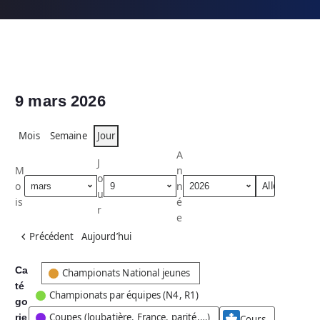
9 mars 2026
Mois
Semaine
Jour
A
J
M
n
o
o
n
u
is
é
r
e
Précédent
Aujourd’hui
Ca
C
Championats National jeunes
té
a
Championats par équipes (N4, R1)
go
t
Coupes (loubatière, France, parité,…)
rie
é
Cours