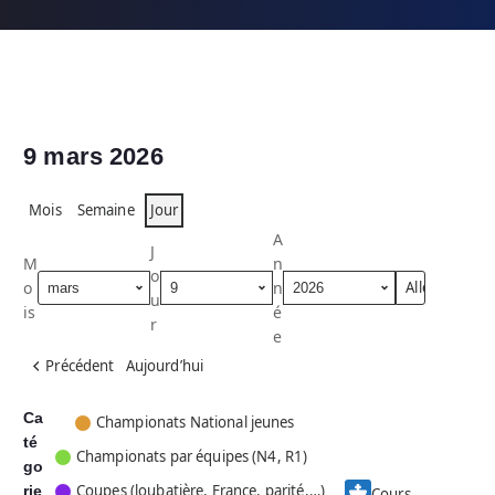
9 mars 2026
Mois
Semaine
Jour
A
J
M
n
o
o
n
u
is
é
r
e
Précédent
Aujourd’hui
Ca
C
Championats National jeunes
té
a
Championats par équipes (N4, R1)
go
t
Coupes (loubatière, France, parité,…)
rie
é
Cours