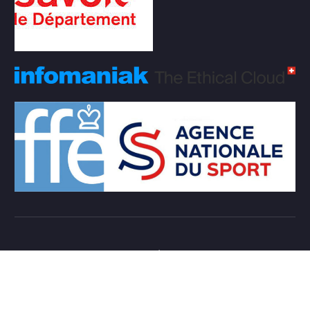
Copyright © 2026 Club d'échecs Veigy-Foncenex |
Powered by
Desert Themes
Règlement Intérieur de l’association
Login