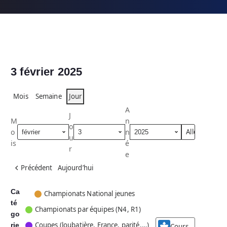
3 février 2025
Mois
Semaine
Jour
A
J
M
n
o
o
n
u
is
é
r
e
Précédent
Aujourd’hui
Ca
C
Championats National jeunes
té
a
Championats par équipes (N4, R1)
go
t
Coupes (loubatière, France, parité,…)
rie
é
Cours