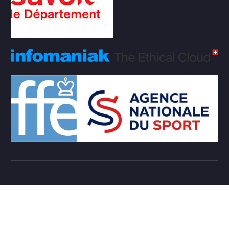
Copyright © 2026 Club d'échecs Veigy-Foncenex |
Powered by
Desert Themes
Règlement Intérieur de l’association
Login